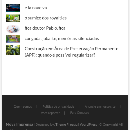
e la nave va
o sumiço dos royalties
fica doutor Pablo, fica
congada, jubarte, memórias silenciadas
Construção em Área de Preservação Permanente
(APP): quando é possível regularizar?
Quem somos
Política de privacidade
Anuncie em nosso site
Fale Conosco
Você repórter
Nova Imprensa
| Designed by:
Theme Freesia
|
WordPress
| © Copyright All