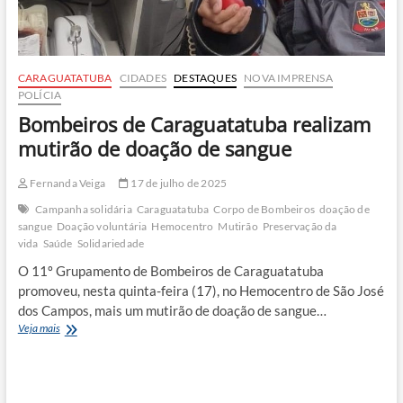
CARAGUATATUBA
CIDADES
DESTAQUES
NOVA IMPRENSA
POLÍCIA
Bombeiros de Caraguatatuba realizam
mutirão de doação de sangue
Fernanda Veiga
17 de julho de 2025
Campanha solidária
Caraguatatuba
Corpo de Bombeiros
doação de
sangue
Doação voluntária
Hemocentro
Mutirão
Preservação da
vida
Saúde
Solidariedade
O 11º Grupamento de Bombeiros de Caraguatatuba
promoveu, nesta quinta-feira (17), no Hemocentro de São José
dos Campos, mais um mutirão de doação de sangue…
Bombeiros
Veja mais
de
Caraguatatuba
realizam
mutirão