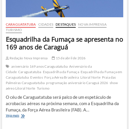
CARAGUATATUBA
CIDADES
DESTAQUES
NOVA IMPRENSA
TURISMO
Esquadrilha da Fumaça se apresenta no
169 anos de Caraguá
Redação Nova Imprensa
15 de abril de 2026
aniversário 169 anos Caraguatatuba
Aniversário da
Cidade
Caraguatatuba
Esquadrilha da Fumaça
Esquadrilha da Fumaça em
Caraguatatuba
Eventos
Força Aérea Brasileira
Litoral Norte
Praia das
Palmeiras Caraguatatuba
programação aniversário Caraguá 2026
show
aéreo Litoral Norte
Turismo
O céu de Caraguatatuba será palco de um espetáculo de
acrobacias aéreas na próxima semana, com a Esquadrilha da
Fumaça, da Força Aérea Brasileira (FAB). A…
Esquadrilha
Veja mais
da
Fumaça