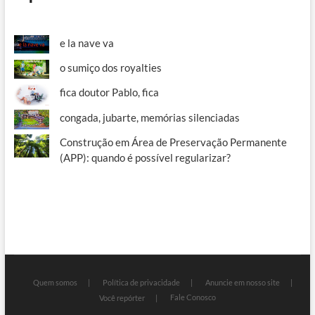
e la nave va
o sumiço dos royalties
fica doutor Pablo, fica
congada, jubarte, memórias silenciadas
Construção em Área de Preservação Permanente
(APP): quando é possível regularizar?
Quem somos
Política de privacidade
Anuncie em nosso site
Fale Conosco
Você repórter