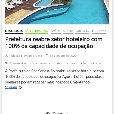
DESTAQUES
SÃO SEBASTIÃO
SAÚDE
SAÚDE
TURISMO
TURISMO
Prefeitura reabre setor hoteleiro com
100% da capacidade de ocupação
Redação Nova Imprensa
6 de agosto de 2020
Coronavírus
hoteis
Pousadas
Reabertura
São Sebastião
Turismo
A Prefeitura de São Sebastião reabriu o setor hoteleiro com
100% da capacidade de ocupação. Agora, hotéis, pousadas e
similares podem receber mais hóspedes, mantendo…
Prefeitura
Veja mais
reabre
setor
hoteleiro
com
100%