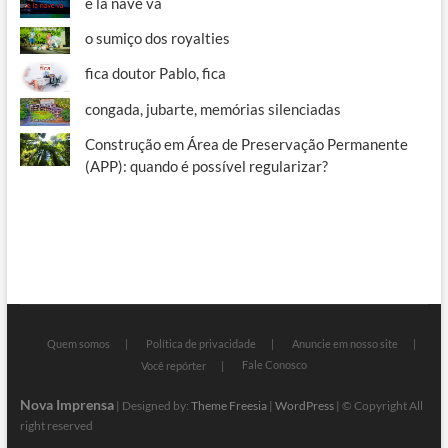
e la nave va
o sumiço dos royalties
fica doutor Pablo, fica
congada, jubarte, memórias silenciadas
Construção em Área de Preservação Permanente
(APP): quando é possível regularizar?
Quem somos
Política de privacidade
Anuncie em nosso site
Fale Conosco
Você repórter
Nova Imprensa
| Designed by:
Theme Freesia
|
WordPress
| © Copyright All
right reserved