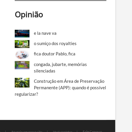
Opinião
e la nave va
o sumiço dos royalties
fica doutor Pablo, fica
congada, jubarte, memórias
silenciadas
Construção em Área de Preservação
Permanente (APP): quando é possível
regularizar?
Fale Conosco
e
Anuncie em nosso site
Você repórter