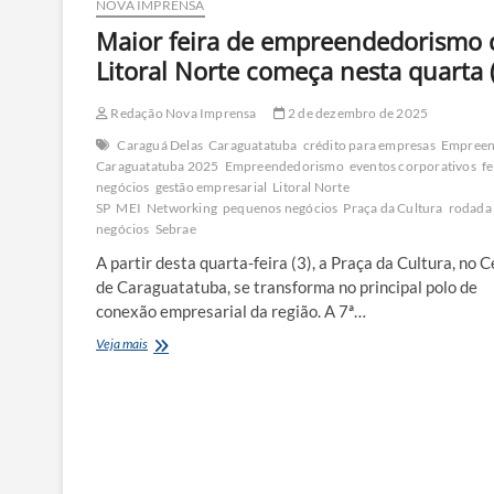
NOVA IMPRENSA
Maior feira de empreendedorismo 
Litoral Norte começa nesta quarta 
Redação Nova Imprensa
2 de dezembro de 2025
Caraguá Delas
Caraguatatuba
crédito para empresas
Empree
Caraguatatuba 2025
Empreendedorismo
eventos corporativos
fe
negócios
gestão empresarial
Litoral Norte
SP
MEI
Networking
pequenos negócios
Praça da Cultura
rodada
negócios
Sebrae
A partir desta quarta-feira (3), a Praça da Cultura, no 
de Caraguatatuba, se transforma no principal polo de
conexão empresarial da região. A 7ª…
Maior
Veja mais
feira
de
empreendedorismo
do
Litoral
Norte
começa