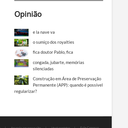
Opinião
e la nave va
o sumiço dos royalties
fica doutor Pablo, fica
congada, jubarte, memórias
silenciadas
Construção em Área de Preservação
Permanente (APP): quando é possível
regularizar?
Fale Conosco
e
Anuncie em nosso site
Você repórter