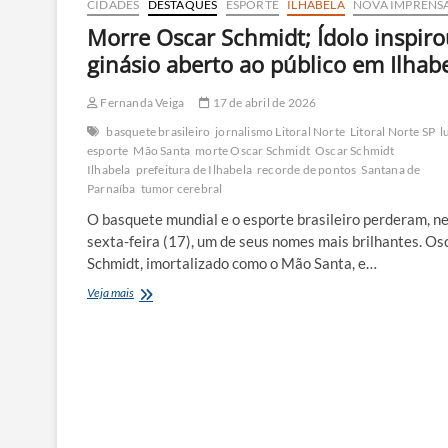
CIDADES
DESTAQUES
ESPORTE
ILHABELA
NOVA IMPRENS
Morre Oscar Schmidt; Ídolo inspir
ginásio aberto ao público em Ilhab
Fernanda Veiga
17 de abril de 2026
basquete brasileiro
jornalismo Litoral Norte
Litoral Norte SP
l
esporte
Mão Santa
morte Oscar Schmidt
Oscar Schmidt
Ilhabela
prefeitura de Ilhabela
recorde de pontos
Santana de
Parnaíba
tumor cerebral
O basquete mundial e o esporte brasileiro perderam, n
sexta-feira (17), um de seus nomes mais brilhantes. Os
Schmidt, imortalizado como o Mão Santa, e…
Morre
Veja mais
Oscar
Schmidt;
Ídolo
inspirou
ginásio
aberto
ao
público