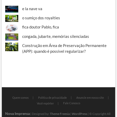
e la nave va
o sumiço dos royalties
fica doutor Pablo, fica
congada, jubarte, memórias silenciadas
Construção em Área de Preservação Permanente
(APP): quando é possível regularizar?
Quem somos
Política de privacidade
Anuncie em nosso site
Fale Conosco
Você repórter
Nova Imprensa
| Designed by:
Theme Freesia
|
WordPress
| © Copyright All