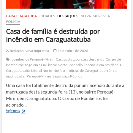
CARAGUATATUBA
CIDADES
DESTAQUES
NOVA IMPRENSA
POLÍCIA
Casa de família é destruída por
incêndio em Caraguatatuba
Redação Nova Imprensa
14 de abril de 2026
bombeiros Perequê-Mirim
Caraguatatuba
casa destruída
Corpo de
Bombeiros
fogo em casa Litoral Norte
Incêndio
incêndio em residência
Caraguatatuba
Litoral Norte
Notícia
notícias de Caraguá
ocorrência
madrugada.
Perequê-Mirim
Segurança Pública
Uma casa foi totalmente destruída por um incêndio durante a
madrugada desta segunda-feira (13), no bairro Perequê-
Mirim, em Caraguatatuba. O Corpo de Bombeiros foi
acionado…
Casa
Veja mais
de
família
é
destruída