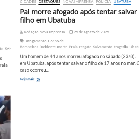
CIDADES
DESTAQUES
NOVA IMPRENSA
POLÍCIA
UBATUBA
Pai morre afogado após tentar salvar
filho em Ubatuba
Redação Nova Imprensa
25 de agosto de 2025
Afogamento
Corpo de
Bombeiros
incidente
morte
Praia
resgate
Salvamento
tragédia
Ubat
to
SAMU
tragédia
Ubatuba
Um homem de 44 anos morreu afogado no sábado (23/8),
as
em Ubatuba, após tentar salvar o filho de 17 anos no mar. 
raia
caso ocorreu…
Pai
Veja mais
morre
afogado
após
tentar
salvar
filho
em
Ubatuba