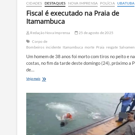
CIDADES
DESTAQUES
NOVA IMPRENSA
POLÍCIA
UBATUBA
Fiscal é executado na Praia de
Itamambuca
Redação Nova Imprensa
25 de agosto de 2025
Corpo de
Bombeiros
incidente
Itamambuca
morte
Praia
resgate
Salvamen
Um homem de 38 anos foi morto com tiros no peito e n
costas, no fim da tarde deste domingo (24), próximo a P
de…
Fiscal
Veja mais
é
executado
na
Praia
de
Itamambuca