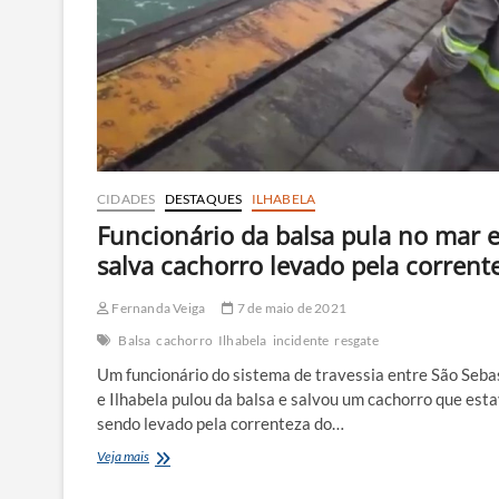
CIDADES
DESTAQUES
ILHABELA
Funcionário da balsa pula no mar 
salva cachorro levado pela corrent
Fernanda Veiga
7 de maio de 2021
Balsa
cachorro
Ilhabela
incidente
resgate
Um funcionário do sistema de travessia entre São Seba
e Ilhabela pulou da balsa e salvou um cachorro que est
sendo levado pela correnteza do…
Funcionário
Veja mais
da
balsa