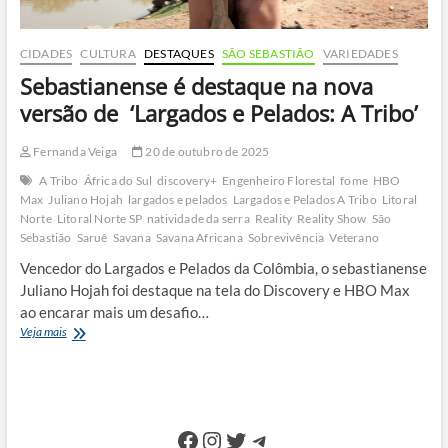
CIDADES
CULTURA
DESTAQUES
SÃO SEBASTIÃO
VARIEDADES
Sebastianense é destaque na nova
versão de ‘Largados e Pelados: A Tribo’
Fernanda Veiga
20 de outubro de 2025
A Tribo
África do Sul
discovery+
Engenheiro Florestal
fome
HBO
Max
Juliano Hojah
largados e pelados
Largados e Pelados A Tribo
Litoral
Norte
Litoral Norte SP
natividade da serra
Reality
Reality Show
São
Sebastião
Saruê
Savana
Savana Africana
Sobrevivência
Veterano
Vencedor do Largados e Pelados da Colômbia, o sebastianense
Juliano Hojah foi destaque na tela do Discovery e HBO Max
ao encarar mais um desafio…
Sebastianense
Veja mais
é
destaque
na
nova
versão
Facebook
Instagram
Twitter
Telegram
de