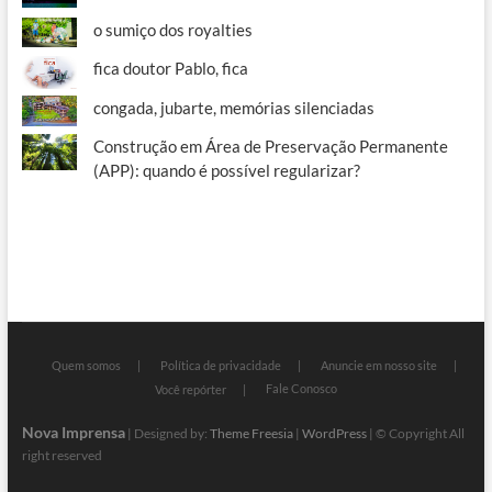
o sumiço dos royalties
fica doutor Pablo, fica
congada, jubarte, memórias silenciadas
Construção em Área de Preservação Permanente
(APP): quando é possível regularizar?
Quem somos
Política de privacidade
Anuncie em nosso site
Fale Conosco
Você repórter
Nova Imprensa
| Designed by:
Theme Freesia
|
WordPress
| © Copyright All
right reserved