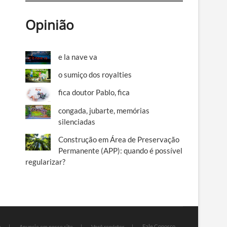
Opinião
e la nave va
o sumiço dos royalties
fica doutor Pablo, fica
congada, jubarte, memórias
silenciadas
Construção em Área de Preservação
Permanente (APP): quando é possível
regularizar?
Fale Conosco
e
Anuncie em nosso site
Você repórter