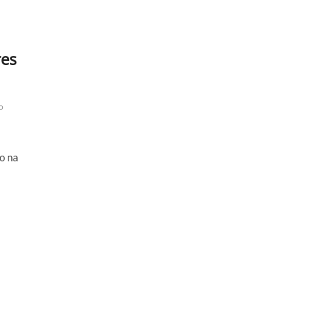
res
o
o na