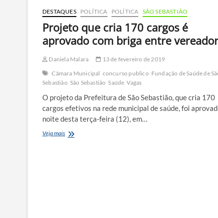
DESTAQUES
POLÍTICA
POLÍTICA
SÃO SEBASTIÃO
Projeto que cria 170 cargos é
aprovado com briga entre vereado
Daniela Malara
13 de fevereiro de 2019
Câmara Municipal
concurso publico
Fundação de Saúde de Sã
Sebastião
São Sebastião
Saúde
Vagas
O projeto da Prefeitura de São Sebastião, que cria 170
cargos efetivos na rede municipal de saúde, foi aprovad
noite desta terça-feira (12), em…
Projeto
Veja mais
que
cria
170
cargos
é
aprovado
com
briga
entre