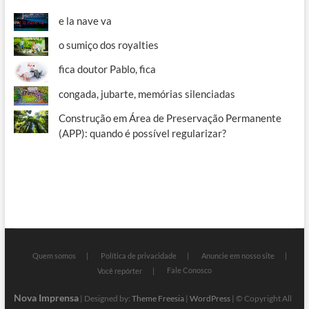
e la nave va
o sumiço dos royalties
fica doutor Pablo, fica
congada, jubarte, memórias silenciadas
Construção em Área de Preservação Permanente
(APP): quando é possível regularizar?
Quem somos
Política de privacidade
Anuncie em nosso site
Fale Conosco
Você repórter
Nova Imprensa
| Designed by:
Theme Freesia
|
WordPress
| © Copyright All