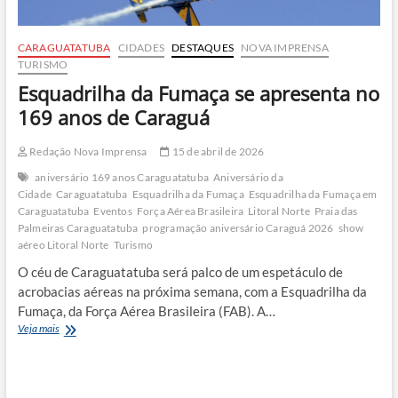
CARAGUATATUBA
CIDADES
DESTAQUES
NOVA IMPRENSA
TURISMO
Esquadrilha da Fumaça se apresenta no
169 anos de Caraguá
Redação Nova Imprensa
15 de abril de 2026
aniversário 169 anos Caraguatatuba
Aniversário da
Cidade
Caraguatatuba
Esquadrilha da Fumaça
Esquadrilha da Fumaça em
Caraguatatuba
Eventos
Força Aérea Brasileira
Litoral Norte
Praia das
Palmeiras Caraguatatuba
programação aniversário Caraguá 2026
show
aéreo Litoral Norte
Turismo
O céu de Caraguatatuba será palco de um espetáculo de
acrobacias aéreas na próxima semana, com a Esquadrilha da
Fumaça, da Força Aérea Brasileira (FAB). A…
Esquadrilha
Veja mais
da
Fumaça
se
apresenta