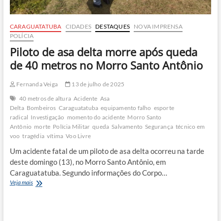
CARAGUATATUBA
CIDADES
DESTAQUES
NOVA IMPRENSA
POLÍCIA
Piloto de asa delta morre após queda
de 40 metros no Morro Santo Antônio
Fernanda Veiga
13 de julho de 2025
40 metros de altura
Acidente
Asa
Delta
Bombeiros
Caraguatatuba
equipamento falho
esporte
radical
Investigação
momento do acidente
Morro Santo
Antônio
morte
Polícia Militar
queda
Salvamento
Segurança
técnico em
voo
tragédia
vítima
Voo Livre
Um acidente fatal de um piloto de asa delta ocorreu na tarde
deste domingo (13), no Morro Santo Antônio, em
Caraguatatuba. Segundo informações do Corpo…
Piloto
Veja mais
de
asa
delta
morre