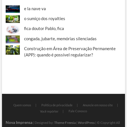
e la nave va
o sumiço dos royalties
fica doutor Pablo, fica
congada, jubarte, memórias silenciadas
Construção em Área de Preservação Permanente
(APP): quando é possível regularizar?
Quem somos
Política de privacidade
Anuncie em nosso site
Fale Conosco
Você repórter
Nova Imprensa
| Designed by:
Theme Freesia
|
WordPress
| © Copyright All