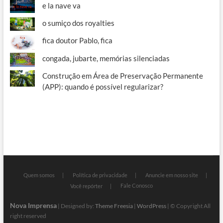
e la nave va
o sumiço dos royalties
fica doutor Pablo, fica
congada, jubarte, memórias silenciadas
Construção em Área de Preservação Permanente
(APP): quando é possível regularizar?
Quem somos
Política de privacidade
Anuncie em nosso site
Fale Conosco
Você repórter
Nova Imprensa
| Designed by:
Theme Freesia
|
WordPress
| © Copyright All
right reserved