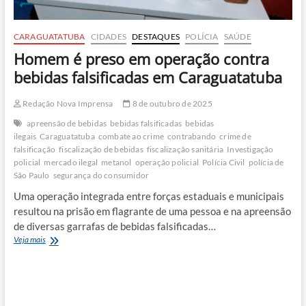
CARAGUATATUBA
CIDADES
DESTAQUES
POLÍCIA
SAÚDE
Homem é preso em operação contra
bebidas falsificadas em Caraguatatuba
Redação Nova Imprensa
8 de outubro de 2025
apreensão de bebidas
bebidas falsificadas
bebidas
ilegais
Caraguatatuba
combate ao crime
contrabando
crime de
falsificação
fiscalização de bebidas
fiscalização sanitária
Investigação
policial
mercado ilegal
metanol
operação policial
Polícia Civil
polícia de
São Paulo
segurança do consumidor
Uma operação integrada entre forças estaduais e municipais
resultou na prisão em flagrante de uma pessoa e na apreensão
de diversas garrafas de bebidas falsificadas…
Homem
Veja mais
é
preso
em
operação
contra