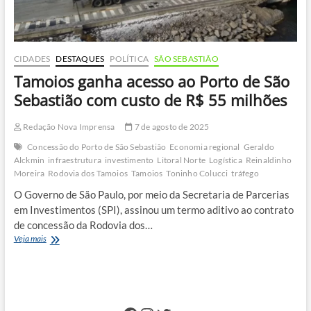
CIDADES
DESTAQUES
POLÍTICA
SÃO SEBASTIÃO
Tamoios ganha acesso ao Porto de São
Sebastião com custo de R$ 55 milhões
Redação Nova Imprensa
7 de agosto de 2025
Concessão do Porto de São Sebastião
Economia regional
Geraldo
Alckmin
infraestrutura
investimento
Litoral Norte
Logística
Reinaldinho
Moreira
Rodovia dos Tamoios
Tamoios
Toninho Colucci
tráfego
O Governo de São Paulo, por meio da Secretaria de Parcerias
em Investimentos (SPI), assinou um termo aditivo ao contrato
de concessão da Rodovia dos…
Tamoios
Veja mais
ganha
acesso
ao
Porto
de