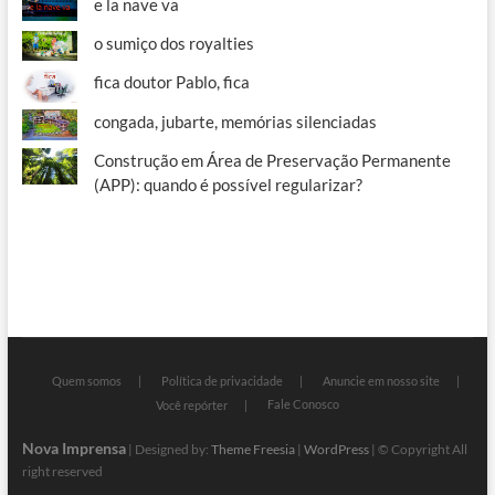
e la nave va
o sumiço dos royalties
fica doutor Pablo, fica
congada, jubarte, memórias silenciadas
Construção em Área de Preservação Permanente
(APP): quando é possível regularizar?
Quem somos
Política de privacidade
Anuncie em nosso site
Fale Conosco
Você repórter
Nova Imprensa
| Designed by:
Theme Freesia
|
WordPress
| © Copyright All
right reserved