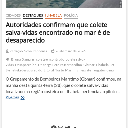
CIDADES
DESTAQUES
ILHABELA
POLÍCIA
Autoridades confirmam que colete
salva-vidas encontrado no mar é de
desaparecido
Redação Nova Imprensa
28 de maio de 2026
Bruna Damaris
colete encontrado
colete salva-
vidas
Desaparecido
Dheorge Pereira Bernardino
GbMar
Ilhabela
Jet-
Ski
jet-ski desaparecido
Litoral Norte
Marinha
resgate
resgate no mar
O Grupamento de Bombeiros Marítimo (Gbmar) confirmou, na
manhã desta quinta-feira (28), que o colete salva-vidas
localizado na região costeira de Ilhabela pertencia ao piloto…
Autoridades
Veja mais
confirmam
que
colete
salva-
vidas
Facebook
Instagram
Twitter
Telegram
encontrado