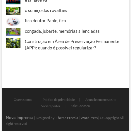
e la nave va
o sumiço dos royalties
fica doutor Pablo, fica
congada, jubarte, memórias silenciadas
Construção em Área de Preservação Permanente
(APP): quando é possível regularizar?
Quem somos
Política de privacidade
Anuncie em nosso site
Fale Conosco
Você repórter
Nova Imprensa
| Designed by:
Theme Freesia
|
WordPress
| © Copyright All
right reserved