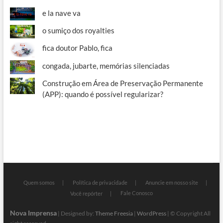
e la nave va
o sumiço dos royalties
fica doutor Pablo, fica
congada, jubarte, memórias silenciadas
Construção em Área de Preservação Permanente
(APP): quando é possível regularizar?
Quem somos
Política de privacidade
Anuncie em nosso site
Fale Conosco
Você repórter
Nova Imprensa
| Designed by:
Theme Freesia
|
WordPress
| © Copyright All