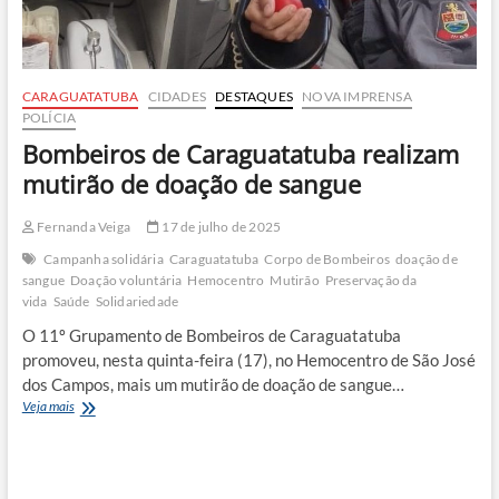
CARAGUATATUBA
CIDADES
DESTAQUES
NOVA IMPRENSA
POLÍCIA
Bombeiros de Caraguatatuba realizam
mutirão de doação de sangue
Fernanda Veiga
17 de julho de 2025
Campanha solidária
Caraguatatuba
Corpo de Bombeiros
doação de
sangue
Doação voluntária
Hemocentro
Mutirão
Preservação da
vida
Saúde
Solidariedade
O 11º Grupamento de Bombeiros de Caraguatatuba
promoveu, nesta quinta-feira (17), no Hemocentro de São José
dos Campos, mais um mutirão de doação de sangue…
Bombeiros
Veja mais
de
Caraguatatuba
realizam
mutirão