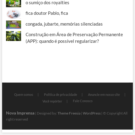
o sumiço dos royalties
fica doutor Pablo, fica
congada, jubarte, memórias silenciadas
Construção em Área de Preservação Permanente
(APP): quando é possível regularizar?
Quem somos
Política de privacidade
Anuncie em nosso site
Fale Conosco
Você repórter
Nova Imprensa
| Designed by:
Theme Freesia
|
WordPress
| © Copyright All
right reserved