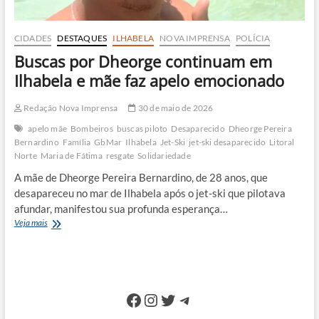
CIDADES
DESTAQUES
ILHABELA
NOVA IMPRENSA
POLÍCIA
Buscas por Dheorge continuam em
Ilhabela e mãe faz apelo emocionado
Redação Nova Imprensa
30 de maio de 2026
apelo mãe
Bombeiros
buscas piloto
Desaparecido
Dheorge Pereira
Bernardino
Família
GbMar
Ilhabela
Jet-Ski
jet-ski desaparecido
Litoral
Norte
Maria de Fátima
resgate
Solidariedade
A mãe de Dheorge Pereira Bernardino, de 28 anos, que
desapareceu no mar de Ilhabela após o jet-ski que pilotava
afundar, manifestou sua profunda esperança…
Buscas
Veja mais
por
Dheorge
continuam
em
Ilhabela
Facebook
Instagram
Twitter
Telegram
e
mãe