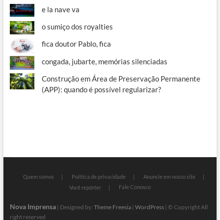
e la nave va
o sumiço dos royalties
fica doutor Pablo, fica
congada, jubarte, memórias silenciadas
Construção em Área de Preservação Permanente
(APP): quando é possível regularizar?
Quem somos
Política de privacidade
Anuncie em nosso site
Fale Conosco
Você repórter
Nova Imprensa
| Designed by:
Theme Freesia
|
WordPress
| © Copyright All
right reserved