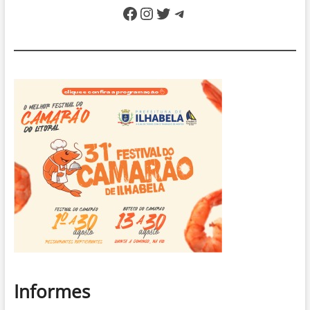
Facebook
Instagram
Twitter
Telegram
festa
open
bar
e
espaço
kids
em
Caraguatatuba
Informes