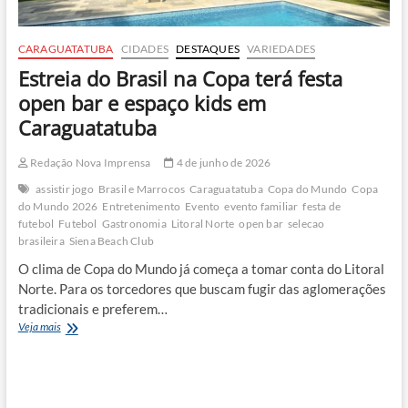
CARAGUATATUBA
CIDADES
DESTAQUES
VARIEDADES
Estreia do Brasil na Copa terá festa
open bar e espaço kids em
Caraguatatuba
Redação Nova Imprensa
4 de junho de 2026
assistir jogo
Brasil e Marrocos
Caraguatatuba
Copa do Mundo
Copa
do Mundo 2026
Entretenimento
Evento
evento familiar
festa de
futebol
Futebol
Gastronomia
Litoral Norte
open bar
selecao
brasileira
Siena Beach Club
O clima de Copa do Mundo já começa a tomar conta do Litoral
Norte. Para os torcedores que buscam fugir das aglomerações
tradicionais e preferem…
Estreia
Veja mais
do
Brasil
na
Copa
terá