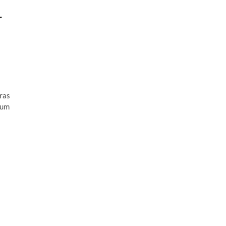
r
oras
 um