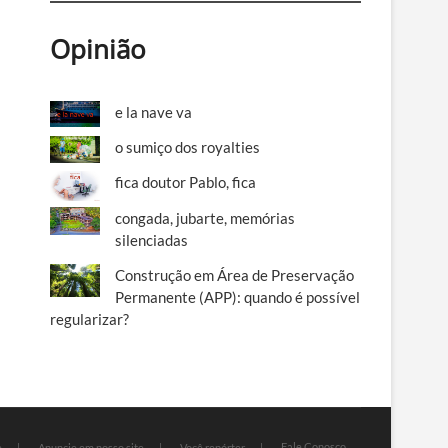
Opinião
e la nave va
o sumiço dos royalties
fica doutor Pablo, fica
congada, jubarte, memórias
silenciadas
Construção em Área de Preservação
Permanente (APP): quando é possível
regularizar?
Fale Conosco
e
Anuncie em nosso site
Você repórter