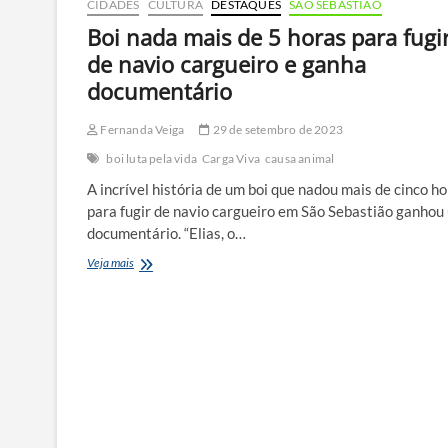
CIDADES
CULTURA
DESTAQUES
SÃO SEBASTIÃO
Boi nada mais de 5 horas para fugi
de navio cargueiro e ganha
documentário
Fernanda Veiga
29 de setembro de 2023
boi luta pela vida
Carga Viva
causa animal
A incrível história de um boi que nadou mais de cinco h
para fugir de navio cargueiro em São Sebastião ganhou
documentário. “Elias, o…
Boi
Veja mais
nada
mais
de
5
horas
para
fugir
de
navio
cargueiro