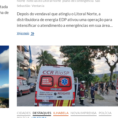
Norte
notícias do Litoral Norte
plano de contingência
São
Sebastião
Ventania
atada
nha de
Depois do vendaval que atingiu o Litoral Norte, a
distribuidora de energia EDP ativou uma operação para
intensificar o atendimento a emergências em sua área…
EDP
Veja mais
aciona
plano
de
emergência
para
conter
estragos
da
ventania
no
Litoral
Norte
CIDADES
DESTAQUES
ILHABELA
NOVA IMPRENSA
POLÍCIA
POLÍCIA
UBATUBA