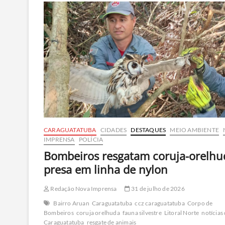
Arantes
se
casam
em
Paúba
e
anunciam
gravidez
CARAGUATATUBA
CIDADES
DESTAQUES
MEIO AMBIENTE
IMPRENSA
POLÍCIA
Bombeiros resgatam coruja-orelhu
presa em linha de nylon
Redação Nova Imprensa
31 de julho de 2026
Bairro Aruan
Caraguatatuba
ccz caraguatatuba
Corpo de
Bombeiros
coruja orelhuda
fauna silvestre
Litoral Norte
notícias
Caraguatatuba
resgate de animais