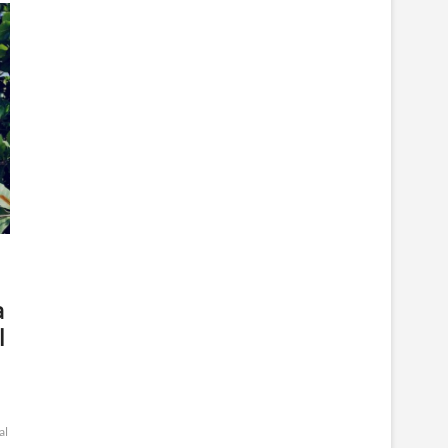
a
l
al