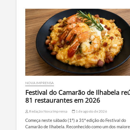
pegou
fogo
NOVA IMPRENSA
Festival do Camarão de Ilhabela re
81 restaurantes em 2026
Redação Nova Imprensa
1 de agosto de 2026
Começa neste sábado (1º) a 31ª edição do Festival do
Camarão de Ilhabela. Reconhecido como um dos maiore