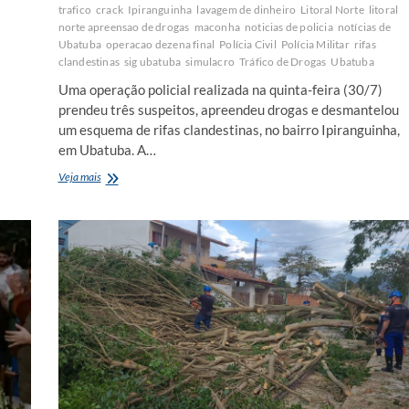
trafico
crack
Ipiranguinha
lavagem de dinheiro
Litoral Norte
litoral
norte apreensao de drogas
maconha
noticias de policia
notícias de
Ubatuba
operacao dezena final
Polícia Civil
Polícia Militar
rifas
clandestinas
sig ubatuba
simulacro
Tráfico de Drogas
Ubatuba
Uma operação policial realizada na quinta-feira (30/7)
prendeu três suspeitos, apreendeu drogas e desmantelou
um esquema de rifas clandestinas, no bairro Ipiranguinha,
em Ubatuba. A…
Operação
Veja mais
‘Dezena
Final’
prende
três
suspeitos
e
desmantela
esquema
de
rifas
clandestinas
em
Ubatuba