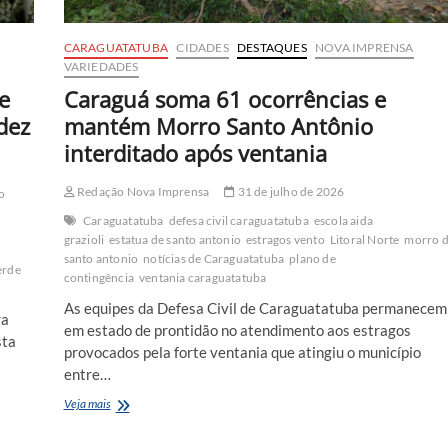
CARAGUATATUBA
CIDADES
DESTAQUES
NOVA IMPRENSA
VARIEDADES
e
Caraguá soma 61 ocorrências e
dez
mantém Morro Santo Antônio
interditado após ventania
Redação Nova Imprensa
31 de julho de 2026
o
Caraguatatuba
defesa civil caraguatatuba
escola aida
grazioli
estatua de santo antonio
estragos vento
Litoral Norte
morro 
santo antonio
notícias de Caraguatatuba
plano de
erde
contingência
ventania caraguatatuba
As equipes da Defesa Civil de Caraguatatuba permanecem
ra
em estado de prontidão no atendimento aos estragos
sta
provocados pela forte ventania que atingiu o município
entre…
Caraguá
Veja mais
soma
61