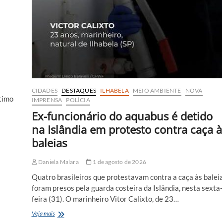
CIDADES
DESTAQUES
ILHABELA
MEIO AMBIENTE
NOVA
timo
IMPRENSA
POLÍCIA
Ex-funcionário do aquabus é detido
na Islândia em protesto contra caça à
baleias
Daniela Malara
1 de agosto de 2026
Quatro brasileiros que protestavam contra a caça às balei
foram presos pela guarda costeira da Islândia, nesta sexta
feira (31). O marinheiro Vitor Calixto, de 23…
Ex-
Veja mais
funcionário