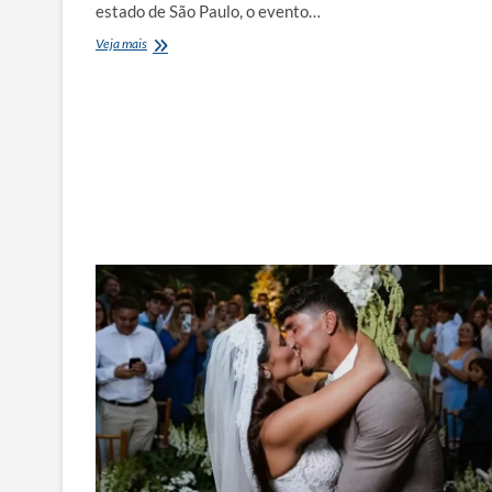
estado de São Paulo, o evento…
Festival
Veja mais
do
Camarão
de
Ilhabela
reúne
81
restaurantes
em
2026