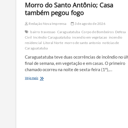
Morro do Santo Antônio; Casa
também pegou fogo
Redação Nova Imprensa
3 de agosto de 2026
bairro travessao
Caraguatatuba
Corpo de Bombeiros
Defesa
Civil
Incêndio Caraguatatuba
incendio em vegetacao
incendio
residencial
Litoral Norte
morro de santo antonio
notícias de
Caraguatatuba
Caraguatatuba teve duas ocorrências de incêndio no úl
final de semana, em vegetação e em casas. O primeiro
chamado ocorreu na noite de sexta-feira (1º),…
Bombeiros
Veja mais
combatem
incêndio
no
Morro
do
Santo
Antônio;
Casa
também