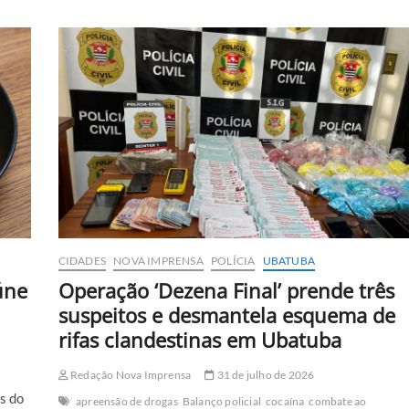
do
aquabus
é
detido
na
Islândia
em
protesto
contra
caça
às
baleias
CIDADES
NOVA IMPRENSA
POLÍCIA
UBATUBA
úne
Operação ‘Dezena Final’ prende três
suspeitos e desmantela esquema de
rifas clandestinas em Ubatuba
Redação Nova Imprensa
31 de julho de 2026
s do
apreensão de drogas
Balanço policial
cocaína
combate ao