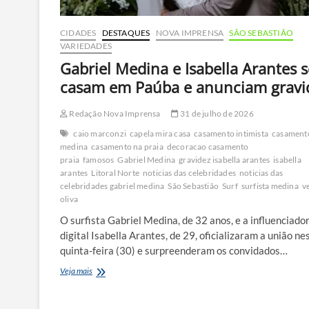
CIDADES
DESTAQUES
NOVA IMPRENSA
SÃO SEBASTIÃO
VARIEDADES
Gabriel Medina e Isabella Arantes s
casam em Paúba e anunciam gravi
Redação Nova Imprensa
31 de julho de 2026
caio marconzi
capela mira casa
casamento intimista
casament
medina
casamento na praia
decoracao casamento
praia
famosos
Gabriel Medina
gravidez isabella arantes
isabella
arantes
Litoral Norte
noticias das celebridades
noticias das
celebridades gabriel medina
São Sebastião
Surf
surfista medina
v
oliva
O surfista Gabriel Medina, de 32 anos, e a influenciado
digital Isabella Arantes, de 29, oficializaram a união ne
quinta-feira (30) e surpreenderam os convidados…
Gabriel
Veja mais
Medina
e
Isabella