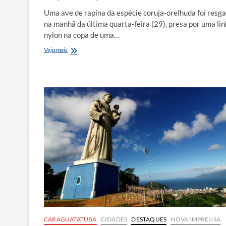
Uma ave de rapina da espécie coruja-orelhuda foi resg
na manhã da última quarta-feira (29), presa por uma li
nylon na copa de uma…
Bombeiros
Veja mais
resgatam
coruja-
orelhuda
presa
em
linha
de
nylon
CARAGUATATUBA
CIDADES
DESTAQUES
NOVA IMPRENSA