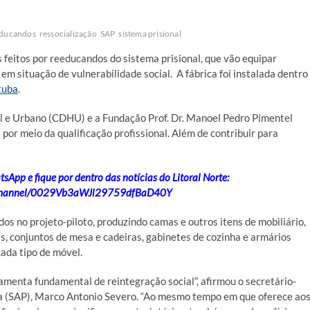
educandos
ressocialização
SAP
sistema prisional
 feitos por reeducandos do sistema prisional, que vão equipar
em situação de vulnerabilidade social. A fábrica foi instalada dentro
tuba
.
 e Urbano (CDHU) e a Fundação Prof. Dr. Manoel Pedro Pimentel
por meio da qualificação profissional. Além de contribuir para
App e fique por dentro das notícias do Litoral Norte:
/channel/0029Vb3aWJl29759dfBaD40Y
os no projeto-piloto, produzindo camas e outros itens de mobiliário,
, conjuntos de mesa e cadeiras, gabinetes de cozinha e armários
ada tipo de móvel.
amenta fundamental de reintegração social”, afirmou o secretário-
ia (SAP), Marco Antonio Severo. “Ao mesmo tempo em que oferece ao