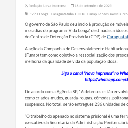
Redação Nova Imprensa
18 de setembro de 2025
'Vida Longa'
Caraguatatuba
CDHU
Funap
Idosos
móveis
re
O governo de São Paulo deu início à produção de móveis
moradias do programa ‘Vida Longa’, destinadas a idosos 
do Centro de Detenção Provisória (CDP) de
Caraguata
A ação da Companhia de Desenvolvimento Habitacional
(Funap) tem como objetivo a ressocialização dos presos 
melhoria da qualidade de vida da população idosa.
Siga o canal “Nova Imprensa” no Whats
https://whatsapp.com
De acordo com a Agência SP, 16 detentos estão envolvid
como criados-mudos, guarda-roupas, cômodas, poltronas
suspensos. No total, serão entregues 236 unidades de c
“O trabalho do apenado no sistema prisional é uma ferr
executivo da Secretaria da Administração Penitenciár