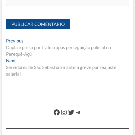
Navegação
Previous
Previous
post:
Dupla é presa por tráfico após perseguição policial no
de
Perequê-Açú
Post
Next
Next
post:
Servidores de São Sebastião mantêm greve por reajuste
salarial
Facebook
Instagram
Twitter
Telegram