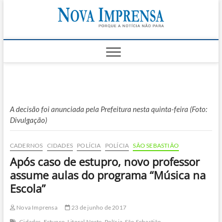
Skip
Nova
to
AS PRINCIPAIS
NOTICIAS DO
content
LITORAL NORTE
Impren
DE SÃO PAULO |
CARAGUATATUBA,
SÃO SEBASTIÃO,
ILHABELA E
UBATUBA
A decisão foi anunciada pela Prefeitura nesta quinta-feira (Foto:
Divulgação)
CADERNOS
CIDADES
POLÍCIA
POLÍCIA
SÃO SEBASTIÃO
Após caso de estupro, novo professor
assume aulas do programa “Música na
Escola”
Nova Imprensa
23 de junho de 2017
Cidades
Estupro
Litoral Norte
Polícia
São Sebastião