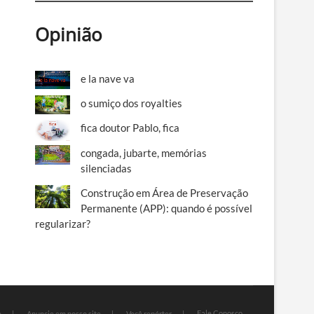
Opinião
e la nave va
o sumiço dos royalties
fica doutor Pablo, fica
congada, jubarte, memórias
silenciadas
Construção em Área de Preservação
Permanente (APP): quando é possível
regularizar?
Fale Conosco
e
Anuncie em nosso site
Você repórter