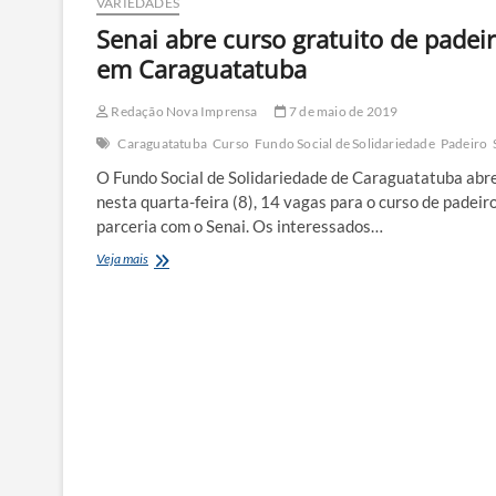
VARIEDADES
Senai abre curso gratuito de padei
em Caraguatatuba
Redação Nova Imprensa
7 de maio de 2019
Caraguatatuba
Curso
Fundo Social de Solidariedade
Padeiro
O Fundo Social de Solidariedade de Caraguatatuba abr
nesta quarta-feira (8), 14 vagas para o curso de padeir
parceria com o Senai. Os interessados…
Senai
Veja mais
abre
curso
gratuito
de
padeiro
em
Caraguatatuba