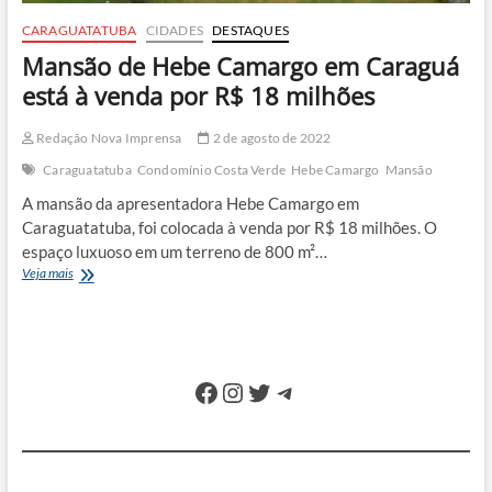
CARAGUATATUBA
CIDADES
DESTAQUES
Mansão de Hebe Camargo em Caraguá
está à venda por R$ 18 milhões
Redação Nova Imprensa
2 de agosto de 2022
Caraguatatuba
Condomínio Costa Verde
Hebe Camargo
Mansão
A mansão da apresentadora Hebe Camargo em
Caraguatatuba, foi colocada à venda por R$ 18 milhões. O
espaço luxuoso em um terreno de 800 m²…
Mansão
Veja mais
de
Hebe
Camargo
em
Caraguá
Facebook
Instagram
Twitter
Telegram
está
à
venda
por
R$
18