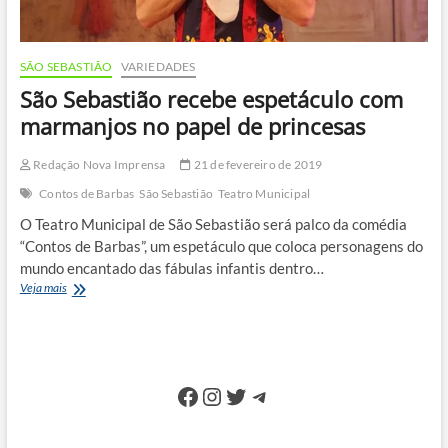
SÃO SEBASTIÃO
VARIEDADES
São Sebastião recebe espetáculo com
marmanjos no papel de princesas
Redação Nova Imprensa
21 de fevereiro de 2019
Contos de Barbas
São Sebastião
Teatro Municipal
O Teatro Municipal de São Sebastião será palco da comédia
“Contos de Barbas”, um espetáculo que coloca personagens do
mundo encantado das fábulas infantis dentro…
São
Veja mais
Sebastião
recebe
espetáculo
com
marmanjos
Facebook
Instagram
Twitter
Telegram
no
papel
de