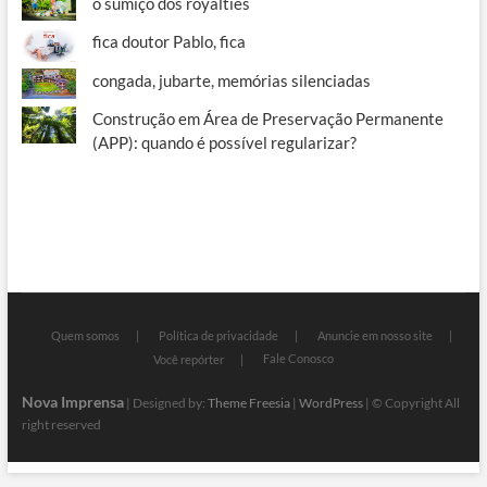
o sumiço dos royalties
fica doutor Pablo, fica
congada, jubarte, memórias silenciadas
Construção em Área de Preservação Permanente
(APP): quando é possível regularizar?
Quem somos
Política de privacidade
Anuncie em nosso site
Fale Conosco
Você repórter
Nova Imprensa
| Designed by:
Theme Freesia
|
WordPress
| © Copyright All
right reserved