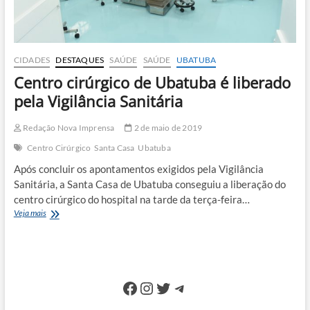
CIDADES
DESTAQUES
SAÚDE
SAÚDE
UBATUBA
Centro cirúrgico de Ubatuba é liberado
pela Vigilância Sanitária
Redação Nova Imprensa
2 de maio de 2019
Centro Cirúrgico
Santa Casa
Ubatuba
Após concluir os apontamentos exigidos pela Vigilância
Sanitária, a Santa Casa de Ubatuba conseguiu a liberação do
centro cirúrgico do hospital na tarde da terça-feira…
Centro
Veja mais
cirúrgico
de
Ubatuba
é
liberado
Facebook
Instagram
Twitter
Telegram
pela
Vigilância