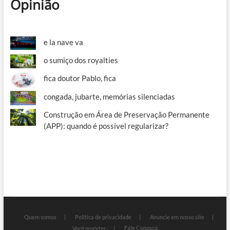
Opinião
e la nave va
o sumiço dos royalties
fica doutor Pablo, fica
congada, jubarte, memórias silenciadas
Construção em Área de Preservação Permanente
(APP): quando é possível regularizar?
Quem somos
Política de privacidade
Anuncie em nosso site
Fale Conosco
Você repórter