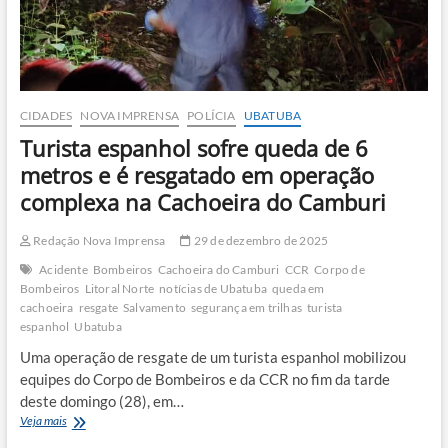
CIDADES
NOVA IMPRENSA
POLÍCIA
UBATUBA
Turista espanhol sofre queda de 6
metros e é resgatado em operação
complexa na Cachoeira do Camburi
Redação Nova Imprensa
29 de dezembro de 2025
Acidente
Bombeiros
Cachoeira do Camburi
CCR
Corpo de
Bombeiros
Litoral Norte
notícias de Ubatuba
queda em
cachoeira
resgate
Salvamento
segurança em trilhas
turista
espanhol
Ubatuba
Uma operação de resgate de um turista espanhol mobilizou
equipes do Corpo de Bombeiros e da CCR no fim da tarde
deste domingo (28), em…
Turista
Veja mais
espanhol